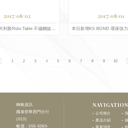
2017/08/02
2017/08/01
本日新增義大利製Roto Table 不鏽鋼旋轉桌
本日新增KS BOND 環保強力膠
1
2
3
4
5
6
7
8
9
10
NAVIGATIO
轉帳資訊
國泰世華西門分行
公司簡介
(013)
產品介紹
帳號：056-5060-
最新消息
點