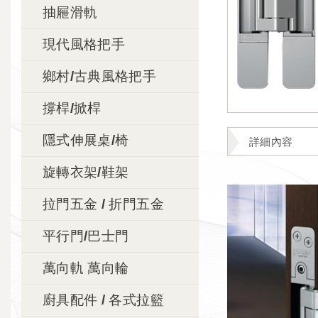
抽屜滑軌
現代風格把手
鄉村/古典風格把手
撐桿/掀桿
隱式伸展桌/椅
詳細內容
旋轉衣架/鞋架
拉門五金 / 折門五金
平行門/巴士門
萬向軌 萬向輪
廚具配件 / 各式拉籃