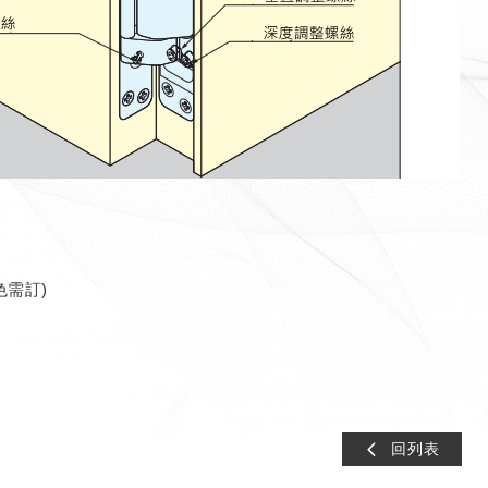
色需訂)
回列表