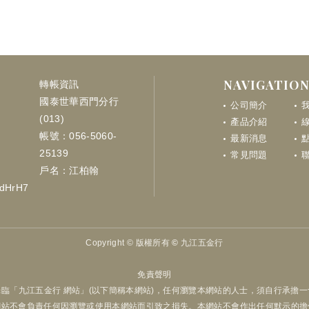
NAVIGATIO
轉帳資訊
國泰世華西門分行
公司簡介
(013)
產品介紹
帳號：056-5060-
最新消息
點
25139
常見問題
戶名：江柏翰
LdHrH7
Copyright ©
版權所有 © 九江五金行
免責聲明
臨「九江五金行 網站」(以下簡稱本網站)，任何瀏覽本網站的人士，須自行承擔
網站不會負責任何因瀏覽或使用本網站而引致之損失。本網站不會作出任何默示的擔