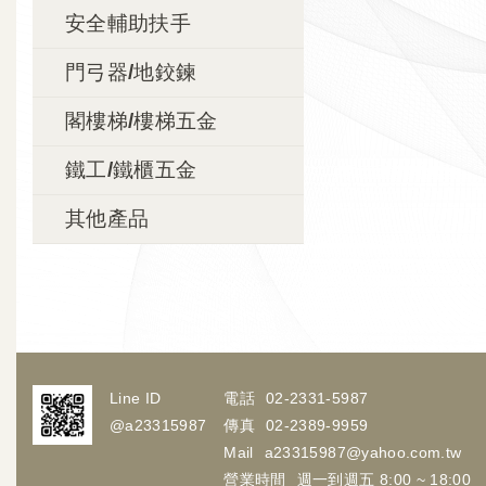
安全輔助扶手
門弓器/地鉸鍊
閣樓梯/樓梯五金
鐵工/鐵櫃五金
其他產品
Line ID
電話
02-2331-5987
@a23315987
傳真
02-2389-9959
Mail
a23315987@yahoo.com.tw
營業時間
週一到週五 8:00 ~ 18:00