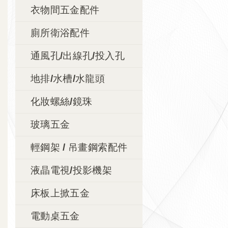
衣物間五金配件
廁所衛浴配件
通風孔/出線孔/投入孔
地排/水槽/水龍頭
化妝螺絲/鏡珠
玻璃五金
輕鋼架 / 吊畫鋼索配件
液晶電視/投影機架
床板上掀五金
電動桌五金