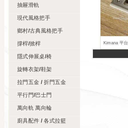
抽屜滑軌
現代風格把手
鄉村/古典風格把手
Kimana 平
撐桿/掀桿
隱式伸展桌/椅
旋轉衣架/鞋架
拉門五金 / 折門五金
平行門/巴士門
萬向軌 萬向輪
廚具配件 / 各式拉籃