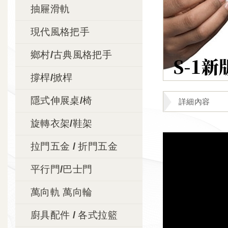
抽屜滑軌
現代風格把手
鄉村/古典風格把手
撐桿/掀桿
隱式伸展桌/椅
詳細內容
旋轉衣架/鞋架
拉門五金 / 折門五金
平行門/巴士門
萬向軌 萬向輪
廚具配件 / 各式拉籃