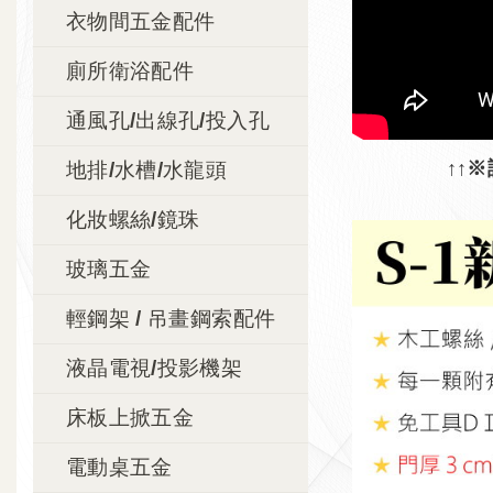
衣物間五金配件
廁所衛浴配件
通風孔/出線孔/投入孔
↑↑※請按下
地排/水槽/水龍頭
化妝螺絲/鏡珠
玻璃五金
輕鋼架 / 吊畫鋼索配件
液晶電視/投影機架
床板上掀五金
電動桌五金