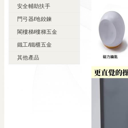
安全輔助扶手
門弓器/地鉸鍊
閣樓梯/樓梯五金
鐵工/鐵櫃五金
其他產品