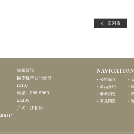
 磁石暗扣 兒童安全鎖 櫥櫃暗鎖 櫥櫃磁石暗扣 義大利KYR 吸磁暗鎖KINDERLOK 櫥櫃磁石暗扣 九江五金
回列表
NAVIGATIO
轉帳資訊
國泰世華西門分行
公司簡介
(013)
產品介紹
帳號：056-5060-
最新消息
點
25139
常見問題
戶名：江柏翰
LdHrH7