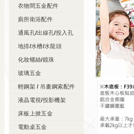
衣物間五金配件
廁所衛浴配件
通風孔/出線孔/投入孔
地排/水槽/水龍頭
化妝螺絲/鏡珠
玻璃五金
輕鋼架 / 吊畫鋼索配件
液晶電視/投影機架
床板上掀五金
電動桌五金