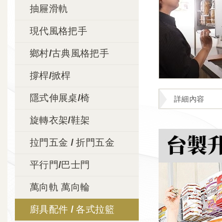
抽屜滑軌
現代風格把手
鄉村/古典風格把手
撐桿/掀桿
隱式伸展桌/椅
詳細內容
旋轉衣架/鞋架
拉門五金 / 折門五金
平行門/巴士門
萬向軌 萬向輪
廚具配件 / 各式拉籃