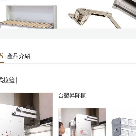
S
產品介紹
各式拉籃
台製昇降櫃