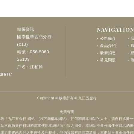
NAVIGATIO
轉帳資訊
國泰世華西門分行
公司簡介
(013)
產品介紹
帳號：056-5060-
最新消息
點
25139
常見問題
戶名：江柏翰
LdHrH7
Copyright ©
版權所有 © 九江五金行
免責聲明
臨「九江五金行 網站」(以下簡稱本網站)，任何瀏覽本網站的人士，須自行承擔
網站不會負責任何因瀏覽或使用本網站而引致之損失。本網站不會作出任何默示的擔
承諾力求網站內容之準確性及完整性，但內容如有錯誤或遺漏，本網站不會承擔任何