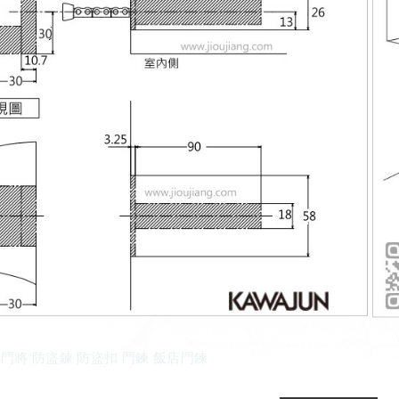
27 門將 防盜鍊 防盜扣 門鍊 飯店門鍊