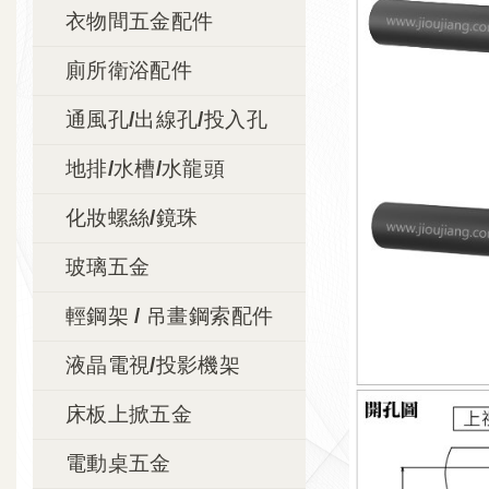
衣物間五金配件
廁所衛浴配件
通風孔/出線孔/投入孔
地排/水槽/水龍頭
化妝螺絲/鏡珠
玻璃五金
輕鋼架 / 吊畫鋼索配件
液晶電視/投影機架
床板上掀五金
電動桌五金