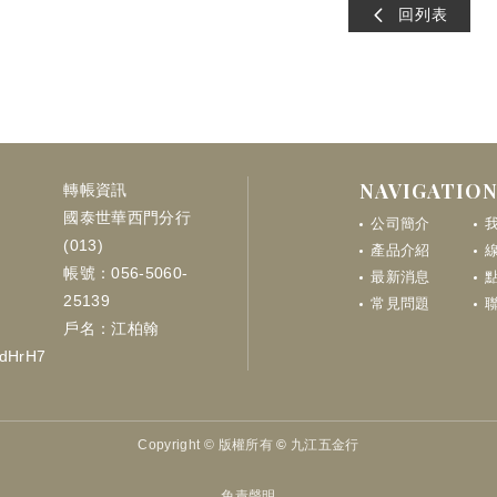
回列表
NAVIGATIO
轉帳資訊
國泰世華西門分行
公司簡介
(013)
產品介紹
帳號：056-5060-
最新消息
點
25139
常見問題
戶名：江柏翰
LdHrH7
Copyright ©
版權所有 © 九江五金行
免責聲明