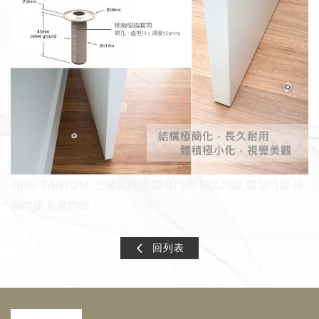
JB06 FANTOM 土撥鼠門擋 隱藏門擋 隱式門擋 隱型門擋 伸
縮門擋 新款門擋
回列表