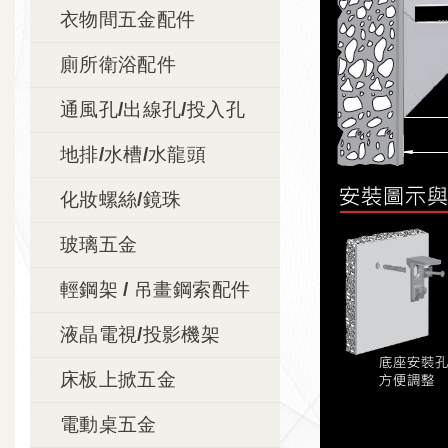
衣物間五金配件
廁所衛浴配件
通風孔/出線孔/投入孔
地排/水槽/水龍頭
化妝螺絲/鏡珠
玻璃五金
輕鋼架 / 吊畫鋼索配件
液晶電視/投影機架
床板上掀五金
電動桌五金