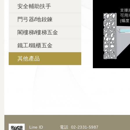
安全輔助扶手
門弓器/地鉸鍊
閣樓梯/樓梯五金
鐵工/鐵櫃五金
其他產品
Line ID
電話
02-2331-5987