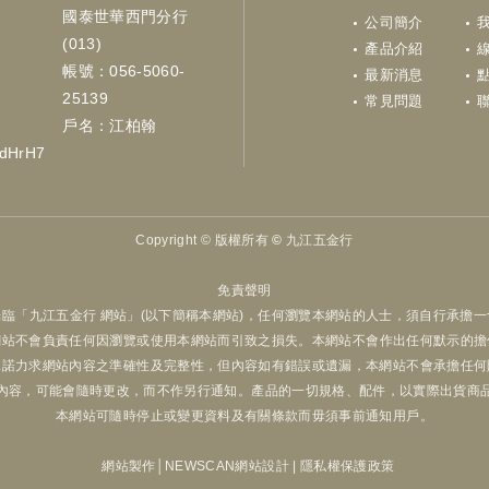
國泰世華西門分行
公司簡介
(013)
產品介紹
帳號：056-5060-
最新消息
點
25139
常見問題
戶名：江柏翰
LdHrH7
Copyright ©
版權所有 © 九江五金行
免責聲明
臨「九江五金行 網站」(以下簡稱本網站)，任何瀏覽本網站的人士，須自行承擔
網站不會負責任何因瀏覽或使用本網站而引致之損失。本網站不會作出任何默示的擔
承諾力求網站內容之準確性及完整性，但內容如有錯誤或遺漏，本網站不會承擔任何
內容，可能會隨時更改，而不作另行通知。產品的一切規格、配件，以實際出貨商
本網站可隨時停止或變更資料及有關條款而毋須事前通知用戶。
網站製作│
NEWSCAN網站設計
|
隱私權保護政策