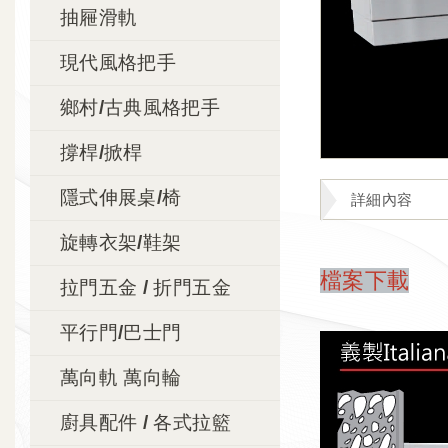
抽屜滑軌
現代風格把手
鄉村/古典風格把手
撐桿/掀桿
隱式伸展桌/椅
詳細內容
旋轉衣架/鞋架
檔案下載
拉門五金 / 折門五金
平行門/巴士門
萬向軌 萬向輪
廚具配件 / 各式拉籃