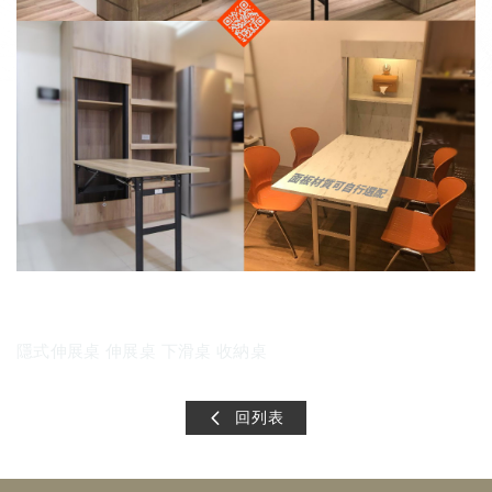
隱式伸展桌 伸展桌 下滑桌 收納桌
回列表