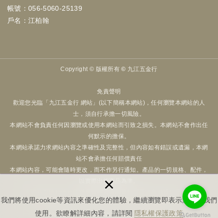
帳號：056-5060-25139
戶名：江柏翰
Copyright ©
版權所有 © 九江五金行
免責聲明
歡迎您光臨「九江五金行 網站」(以下簡稱本網站)，任何瀏覽本網站的人
士，須自行承擔一切風險。
本網站不會負責任何因瀏覽或使用本網站而引致之損失。本網站不會作出任
何默示的擔保。
本網站承諾力求網站內容之準確性及完整性，但內容如有錯誤或遺漏，本網
站不會承擔任何賠償責任
本網站內容，可能會隨時更改，而不作另行通知。產品的一切規格、配件，
×
以實際出貨商品為準。
本網站可隨時停止或變更資料及有關條款而毋須事前通知用戶。
我們將使用cookie等資訊來優化您的體驗，繼續瀏覽即表示您同意我們
使用。欲瞭解詳細內容，請詳閱
隱私權保護政策
網站製作│
NEWSCAN網站設計
|
隱私權保護政策