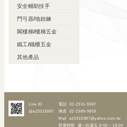
安全輔助扶手
門弓器/地鉸鍊
閣樓梯/樓梯五金
鐵工/鐵櫃五金
其他產品
Line ID
電話
02-2331-5987
@a23315987
傳真
02-2389-9959
Mail
a23315987@yahoo.com.tw
營業時間
週一到週五 8:00 ~ 18:00