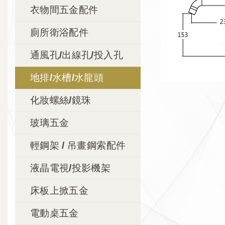
衣物間五金配件
廁所衛浴配件
通風孔/出線孔/投入孔
地排/水槽/水龍頭
化妝螺絲/鏡珠
玻璃五金
輕鋼架 / 吊畫鋼索配件
液晶電視/投影機架
床板上掀五金
電動桌五金