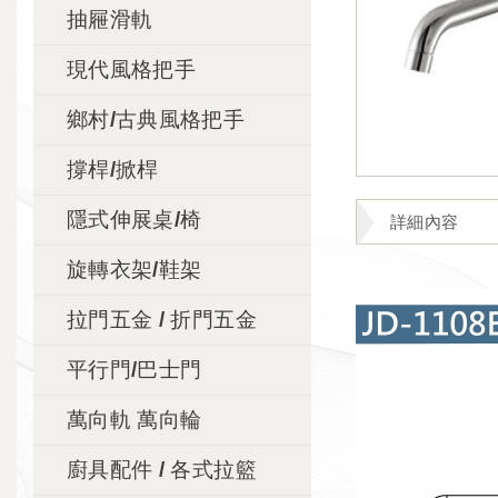
抽屜滑軌
現代風格把手
鄉村/古典風格把手
撐桿/掀桿
隱式伸展桌/椅
詳細內容
旋轉衣架/鞋架
拉門五金 / 折門五金
平行門/巴士門
萬向軌 萬向輪
廚具配件 / 各式拉籃