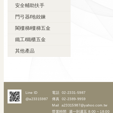
安全輔助扶手
門弓器/地鉸鍊
閣樓梯/樓梯五金
鐵工/鐵櫃五金
其他產品
Line ID
電話
02-2331-5987
@a23315987
傳真
02-2389-9959
Mail
a23315987@yahoo.com.tw
營業時間
週一到週五 8:00 ~ 18:00