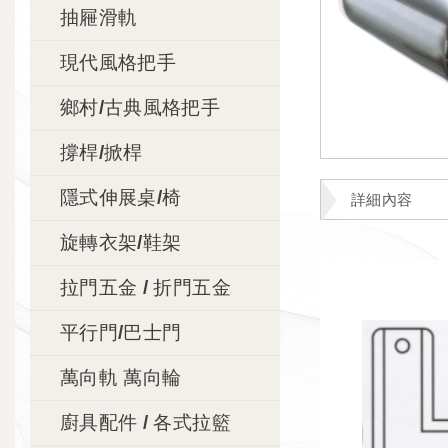
抽屜滑軌
現代風格把手
鄉村/古典風格把手
撐桿/掀桿
隱式伸展桌/椅
詳細內容
旋轉衣架/鞋架
拉門五金 / 折門五金
平行門/巴士門
萬向軌 萬向輪
廚具配件 / 各式拉籃