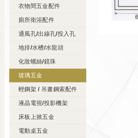
衣物間五金配件
廁所衛浴配件
通風孔/出線孔/投入孔
地排/水槽/水龍頭
化妝螺絲/鏡珠
玻璃五金
輕鋼架 / 吊畫鋼索配件
液晶電視/投影機架
床板上掀五金
電動桌五金