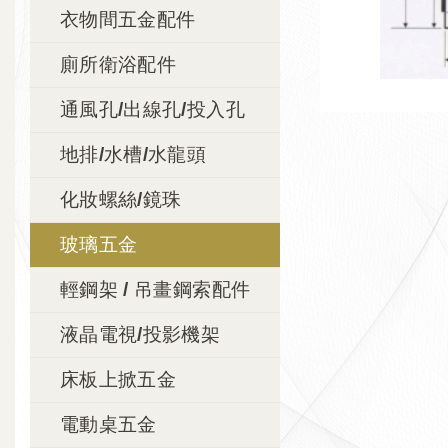
衣物間五金配件
廁所衛浴配件
通風孔/出線孔/投入孔
地排/水槽/水龍頭
化妝螺絲/鏡珠
玻璃五金
輕鋼架 / 吊畫鋼索配件
液晶電視/投影機架
床板上掀五金
電動桌五金