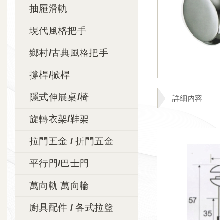
抽屜滑軌
現代風格把手
鄉村/古典風格把手
撐桿/掀桿
隱式伸展桌/椅
詳細內容
旋轉衣架/鞋架
拉門五金 / 折門五金
平行門/巴士門
萬向軌 萬向輪
廚具配件 / 各式拉籃