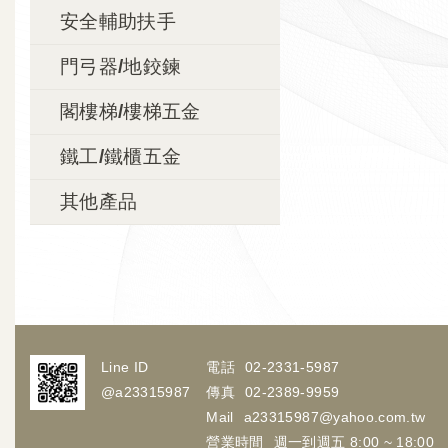
安全輔助扶手
門弓器/地鉸鍊
閣樓梯/樓梯五金
鐵工/鐵櫃五金
其他產品
Line ID
電話
02-2331-5987
@a23315987
傳真
02-2389-9959
Mail
a23315987@yahoo.com.tw
營業時間
週一到週五 8:00 ~ 18:00