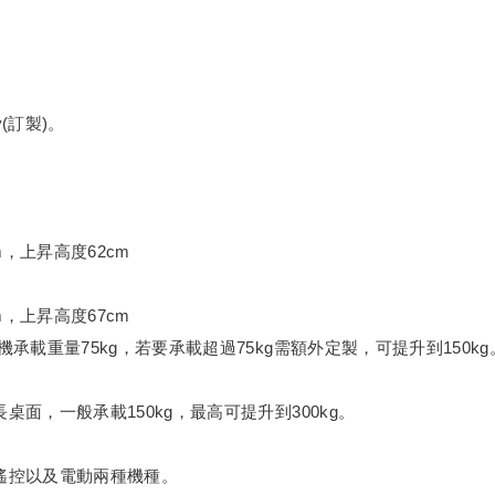
v(訂製)。
m，上昇高度62cm
m，上昇高度67cm
機承載重量75kg，若要承載超過75kg需額外定製，可提升到150kg
長桌面，一般承載150kg，最高可提升到300kg。
有遙控以及電動兩種機種。