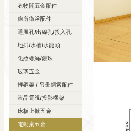
衣物間五金配件
廁所衛浴配件
通風孔/出線孔/投入孔
地排/水槽/水龍頭
化妝螺絲/鏡珠
玻璃五金
輕鋼架 / 吊畫鋼索配件
液晶電視/投影機架
床板上掀五金
電動桌五金