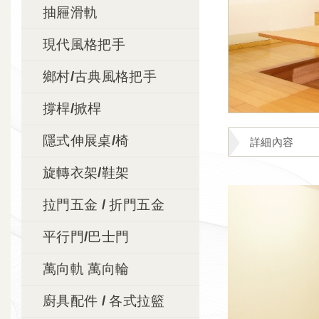
抽屜滑軌
現代風格把手
鄉村/古典風格把手
撐桿/掀桿
隱式伸展桌/椅
詳細內容
旋轉衣架/鞋架
拉門五金 / 折門五金
平行門/巴士門
萬向軌 萬向輪
廚具配件 / 各式拉籃