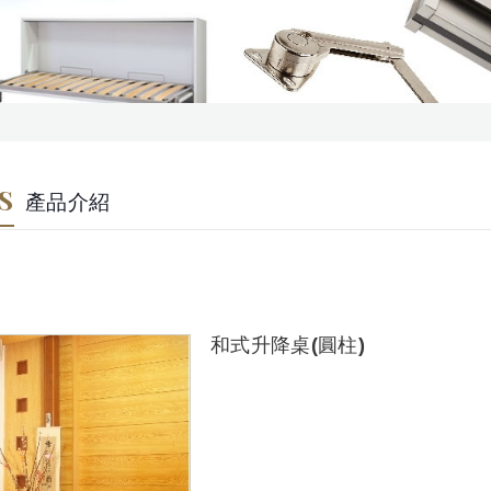
S
產品介紹
和式升降桌(圓柱)