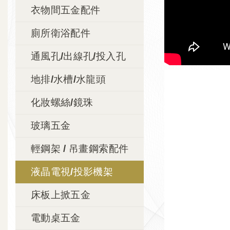
衣物間五金配件
廁所衛浴配件
通風孔/出線孔/投入孔
地排/水槽/水龍頭
化妝螺絲/鏡珠
玻璃五金
輕鋼架 / 吊畫鋼索配件
液晶電視/投影機架
床板上掀五金
電動桌五金