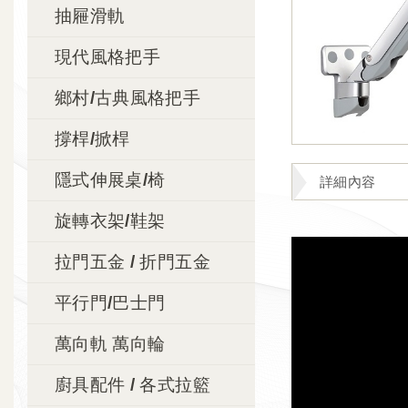
抽屜滑軌
現代風格把手
鄉村/古典風格把手
撐桿/掀桿
隱式伸展桌/椅
詳細內容
旋轉衣架/鞋架
拉門五金 / 折門五金
平行門/巴士門
萬向軌 萬向輪
廚具配件 / 各式拉籃