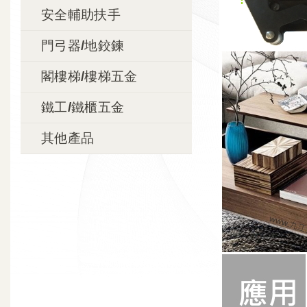
安全輔助扶手
門弓器/地鉸鍊
閣樓梯/樓梯五金
鐵工/鐵櫃五金
其他產品