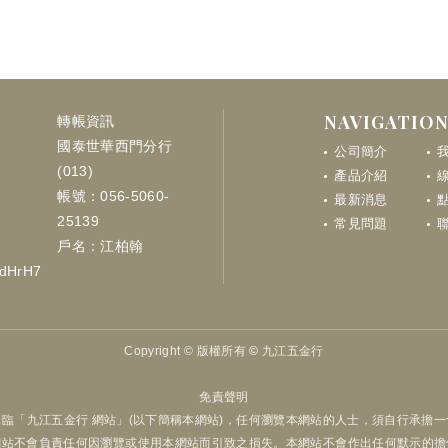
NAVIGATIO
轉帳資訊
國泰世華西門分行
公司簡介
(013)
產品介紹
帳號：056-5060-
最新消息
點
25139
常見問題
戶名：江柏翰
LdHrH7
Copyright ©
版權所有 © 九江五金行
免責聲明
臨「九江五金行 網站」(以下簡稱本網站)，任何瀏覽本網站的人士，須自行承擔
網站不會負責任何因瀏覽或使用本網站而引致之損失。本網站不會作出任何默示的擔