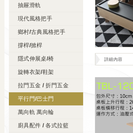
抽屜滑軌
現代風格把手
鄉村/古典風格把手
撐桿/掀桿
隱式伸展桌/椅
詳細內容
旋轉衣架/鞋架
拉門五金 / 折門五金
平行門/巴士門
萬向軌 萬向輪
廚具配件 / 各式拉籃