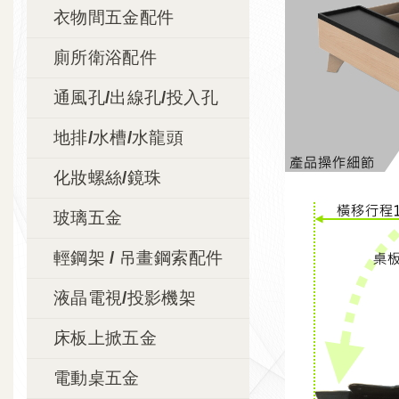
衣物間五金配件
廁所衛浴配件
通風孔/出線孔/投入孔
地排/水槽/水龍頭
化妝螺絲/鏡珠
玻璃五金
輕鋼架 / 吊畫鋼索配件
液晶電視/投影機架
床板上掀五金
電動桌五金