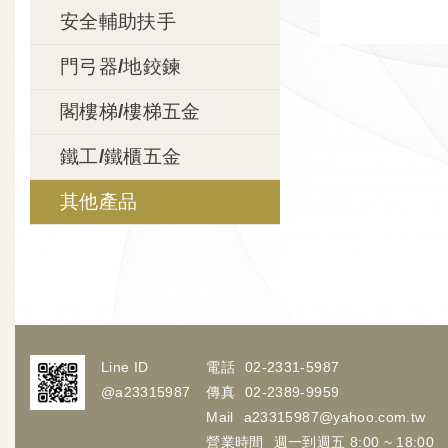
安全輔助扶手
門弓器/地鉸鍊
閣樓梯/樓梯五金
鐵工/鐵櫃五金
其他產品
Line ID
電話
02-2331-5987
@a23315987
傳真
02-2389-9959
Mail
a23315987@yahoo.com.tw
營業時間
週一到週五 8:00 ~ 18:00