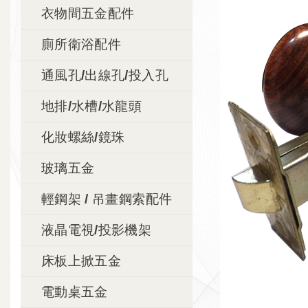
衣物間五金配件
廁所衛浴配件
通風孔/出線孔/投入孔
地排/水槽/水龍頭
化妝螺絲/鏡珠
玻璃五金
輕鋼架 / 吊畫鋼索配件
液晶電視/投影機架
床板上掀五金
電動桌五金