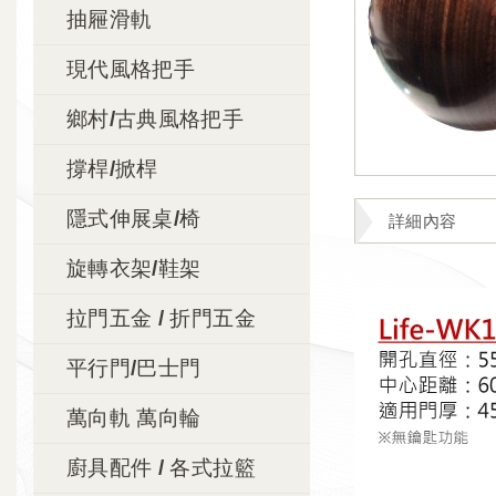
抽屜滑軌
現代風格把手
鄉村/古典風格把手
撐桿/掀桿
隱式伸展桌/椅
詳細內容
旋轉衣架/鞋架
拉門五金 / 折門五金
平行門/巴士門
萬向軌 萬向輪
廚具配件 / 各式拉籃