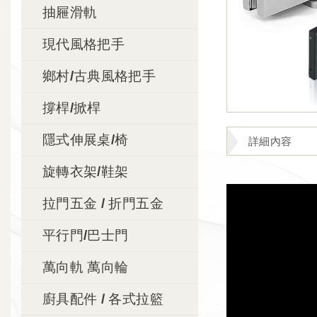
抽屜滑軌
現代風格把手
鄉村/古典風格把手
撐桿/掀桿
隱式伸展桌/椅
詳細內容
旋轉衣架/鞋架
拉門五金 / 折門五金
平行門/巴士門
萬向軌 萬向輪
廚具配件 / 各式拉籃