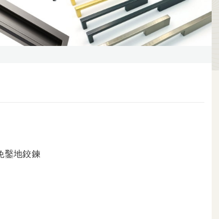
用免鑿地鉸鍊