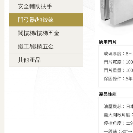
安全輔助扶手
門弓器/地鉸鍊
閣樓梯/樓梯五金
鐵工/鐵櫃五金
其他產品