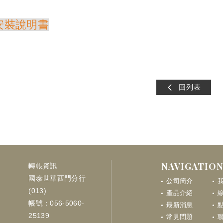
S 安裝說明書
璃門用 NHN PDC免挖地鉸鍊 免鑿地鉸鍊 免挖鉸鍊 免鑿鉸鍊 無框
回列表
NAVIGATIO
轉帳資訊
國泰世華西門分行
公司簡介
(013)
產品介紹
帳號：056-5060-
最新消息
點
25139
常見問題