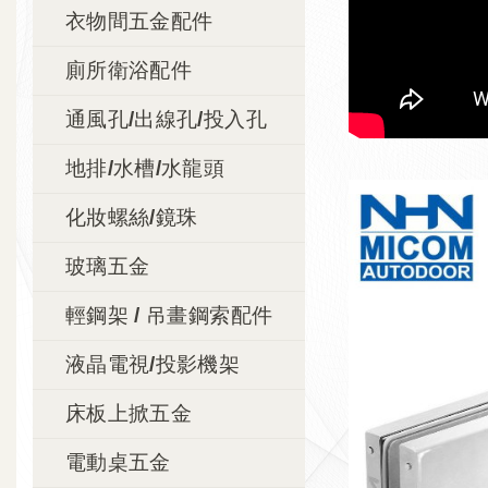
衣物間五金配件
廁所衛浴配件
通風孔/出線孔/投入孔
地排/水槽/水龍頭
化妝螺絲/鏡珠
玻璃五金
輕鋼架 / 吊畫鋼索配件
液晶電視/投影機架
床板上掀五金
電動桌五金