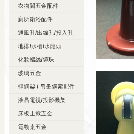
衣物間五金配件
廁所衛浴配件
通風孔/出線孔/投入孔
地排/水槽/水龍頭
化妝螺絲/鏡珠
玻璃五金
輕鋼架 / 吊畫鋼索配件
液晶電視/投影機架
床板上掀五金
電動桌五金