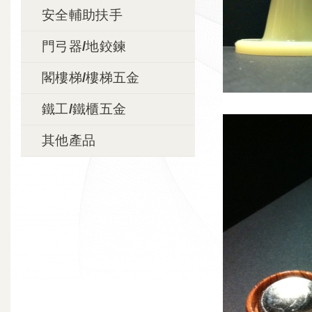
安全輔助扶手
門弓器/地鉸鍊
閣樓梯/樓梯五金
鐵工/鐵櫃五金
其他產品