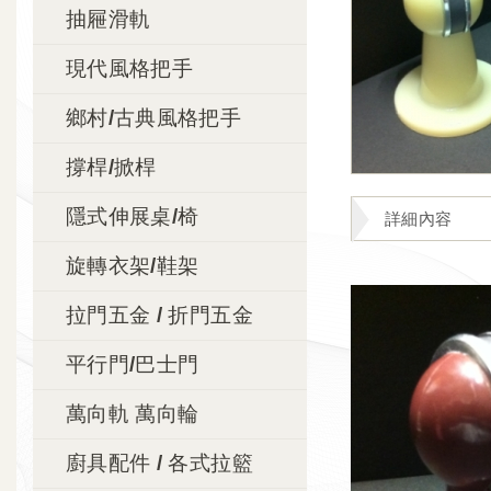
抽屜滑軌
現代風格把手
鄉村/古典風格把手
撐桿/掀桿
隱式伸展桌/椅
詳細內容
旋轉衣架/鞋架
拉門五金 / 折門五金
平行門/巴士門
萬向軌 萬向輪
廚具配件 / 各式拉籃