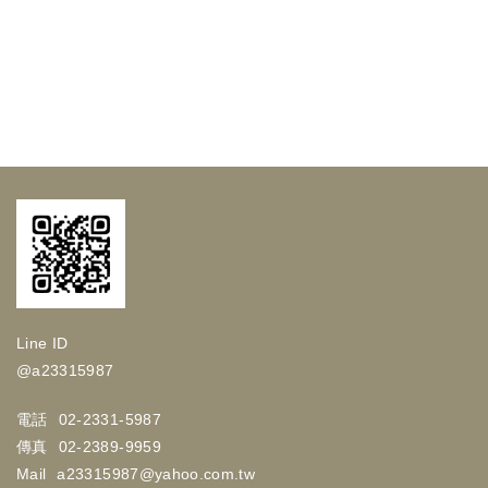
Line ID
@a23315987
電話
02-2331-5987
傳真
02-2389-9959
Mail
a23315987@yahoo.com.tw